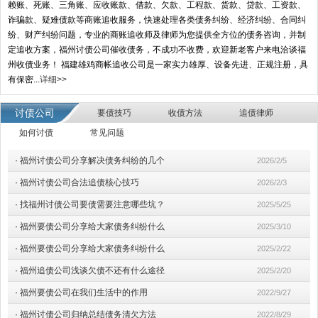
赖账、死账、三角账、应收账款、借款、欠款、工程款、货款、贷款、工资款、
诈骗款、疑难债款等商账追收服务，快速处理各类债务纠纷、经济纠纷、合同纠
纷、财产纠纷问题，专业的商账追收师及律师为您提供全方位的债务咨询，并制
定追收方案，福州讨债公司催收债务，不成功不收费，欢迎新老客户来电洽谈福
州收债业务！ 福建雄鸡商帐追收公司是一家实力雄厚、设备先进、正规注册，具
有保密...
详细>>
讨债公司
要债技巧
收债方法
追债律师
如何讨债
常见问题
·
福州讨债公司分享解决债务纠纷的几个
2026/2/5
·
福州讨债公司合法追债核心技巧
2026/2/3
·
找福州讨债公司要债需要注意哪些坑？
2025/5/25
·
福州要债公司分享给大家债务纠纷什么
2025/3/10
·
福州要债公司分享给大家债务纠纷什么
2025/2/22
·
福州追债公司浅谈欠债不还有什么途径
2025/2/20
·
福州要债公司在我们生活中的作用
2022/9/27
·
福州讨债公司归纳总结债务清欠方法
2022/8/29