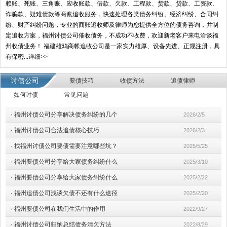
赖账、死账、三角账、应收账款、借款、欠款、工程款、货款、贷款、工资款、
诈骗款、疑难债款等商账追收服务，快速处理各类债务纠纷、经济纠纷、合同纠
纷、财产纠纷问题，专业的商账追收师及律师为您提供全方位的债务咨询，并制
定追收方案，福州讨债公司催收债务，不成功不收费，欢迎新老客户来电洽谈福
州收债业务！ 福建雄鸡商帐追收公司是一家实力雄厚、设备先进、正规注册，具
有保密...
详细>>
讨债公司
要债技巧
收债方法
追债律师
如何讨债
常见问题
·
福州讨债公司分享解决债务纠纷的几个
2026/2/5
·
福州讨债公司合法追债核心技巧
2026/2/3
·
找福州讨债公司要债需要注意哪些坑？
2025/5/25
·
福州要债公司分享给大家债务纠纷什么
2025/3/10
·
福州要债公司分享给大家债务纠纷什么
2025/2/22
·
福州追债公司浅谈欠债不还有什么途径
2025/2/20
·
福州要债公司在我们生活中的作用
2022/9/27
·
福州讨债公司归纳总结债务清欠方法
2022/8/29