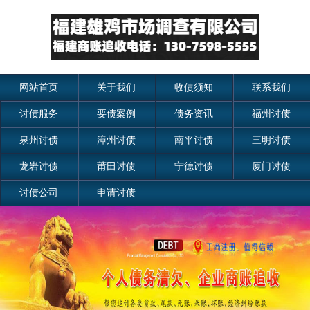
网站首页
关于我们
收债须知
联系我们
讨债服务
要债案例
债务资讯
福州讨债
泉州讨债
漳州讨债
南平讨债
三明讨债
龙岩讨债
莆田讨债
宁德讨债
厦门讨债
讨债公司
申请讨债