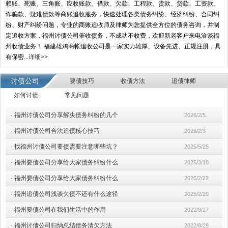
赖账、死账、三角账、应收账款、借款、欠款、工程款、货款、贷款、工资款、
诈骗款、疑难债款等商账追收服务，快速处理各类债务纠纷、经济纠纷、合同纠
纷、财产纠纷问题，专业的商账追收师及律师为您提供全方位的债务咨询，并制
定追收方案，福州讨债公司催收债务，不成功不收费，欢迎新老客户来电洽谈福
州收债业务！ 福建雄鸡商帐追收公司是一家实力雄厚、设备先进、正规注册，具
有保密...
详细>>
讨债公司
要债技巧
收债方法
追债律师
如何讨债
常见问题
·
福州讨债公司分享解决债务纠纷的几个
2026/2/5
·
福州讨债公司合法追债核心技巧
2026/2/3
·
找福州讨债公司要债需要注意哪些坑？
2025/5/25
·
福州要债公司分享给大家债务纠纷什么
2025/3/10
·
福州要债公司分享给大家债务纠纷什么
2025/2/22
·
福州追债公司浅谈欠债不还有什么途径
2025/2/20
·
福州要债公司在我们生活中的作用
2022/9/27
·
福州讨债公司归纳总结债务清欠方法
2022/8/29