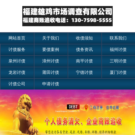
网站首页
关于我们
收债须知
联系我们
讨债服务
要债案例
债务资讯
福州讨债
泉州讨债
漳州讨债
南平讨债
三明讨债
龙岩讨债
莆田讨债
宁德讨债
厦门讨债
讨债公司
申请讨债