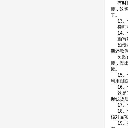
有时债
债，这
了。
13、
律师和
14、
勤写法
如债务
期还款
欠款合
债，发
废。
15、
利用跟
16、
这是复
握钱货
17、
18、
核对品
19、