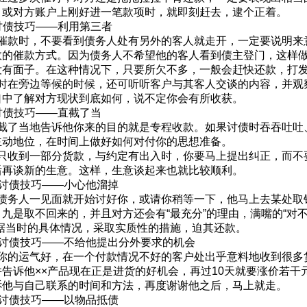
，或对方账户上刚好进一笔款项时，就即刻赶去，逮个正着。
债技巧——利用第三者
款时，不要看到债务人处有另外的客人就走开，一定要说明来
效的催款方式。因为债务人不希望他的客人看到债主登门，这样
没有面子。在这种情况下，只要所欠不多，一般会赶快还款，打
在旁边等候的时候，还可听听客户与其客人交谈的内容，并观
口中了解对方现状到底如何，说不定你会有所收获。
债技巧——直截了当
了当地告诉他你来的目的就是专程收款。如果讨债时吞吞吐吐
主动地位，在时间上做好如何对付你的思想准备。
收到一部分货款，与约定有出入时，你要马上提出纠正，而不要
后再谈新的生意。这样，生意谈起来也就比较顺利。
讨债技巧——小心他溜掉
务人一见面就开始讨好你，或请你稍等一下，他马上去某处取
九是取不回来的，并且对方还会有“最充分”的理由，满嘴的“对不
根据当时的具体情况，采取实质性的措施，迫其还款。
讨债技巧——不给他提出分外要求的机会
的运气好，在一个付款情况不好的客户处出乎意料地收到很多
并告诉他××产品现在正是进货的好机会，再过10天就要涨价若
诉他与自己联系的时间和方法，再度谢谢他之后，马上就走。
讨债技巧——以物品抵债