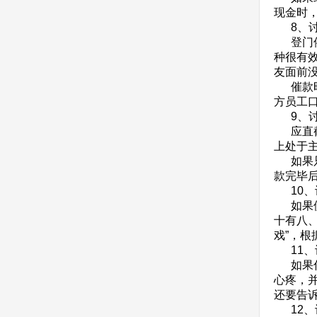
现金时
8、讨
登门催
种很有
友面前
催款时
方员工
9、讨
应直截
上处于
如果只
款完毕
10、
如果债
十有八、
戏”，
11、
如果你
心疼，
还要告
12、