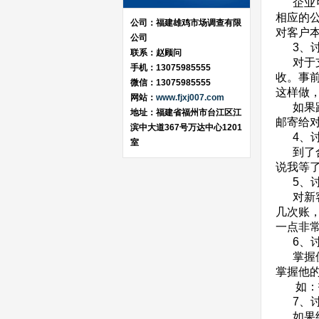
企业可
相应的
公司：福建雄鸡市场调查有限
对客户
公司
3、讨
联系：赵顾问
对于支
手机：13075985555
收。事
微信：13075985555
这样做
网站：
www.fjxj007.com
如果距
地址：福建省福州市台江区江
邮寄给
滨中大道367号万达中心1201
4、讨
室
到了合
说我等
5、讨
对新客
几次账
一点非
6、讨
掌握债
掌握他的
如：拖
7、讨
如果经