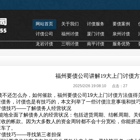
网站首页
关于我们
讨债服务
要债案例
讨债公司
福州讨债
厦门讨债
泉州讨债
龙岩讨债
三明讨债
南平讨债
服务优势
福州要债公司讲解19大上门讨债
2025/2/26 19:08:10 点击：
27
债不还怎么办，如何催款，福州要债公司19大上门讨债方法值得
避债务，讨债也是有技巧的，本文列举了一些讨债注意事项和技
债技巧——了解债务人经营状况
地全面了解债务人的经营状况：包括进货周期、结帐周期。关
应收的帐款。因为大多数人的资金周转都不会十分宽松，你能挤
班车了。
债技巧——寻找第三者担保