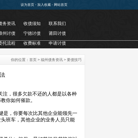
设为首页
-
加入收藏
-
网站首页
债务资讯
收债须知
联系我们
漳州讨债
宁德讨债
莆田讨债
委托流程
收费标准
申请讨债
你的位置：
首页
>
福州债务资讯
>
要债技巧
方法
关注，很多欠款不还的人都是以各种
巧教你如何催款。
键是，你要每次比其他企业能领先一
进头班车，其他企业的业务人员只能