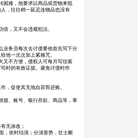
转困难，他要求以商品或货物来抵
的人，往往稍一延迟连物品也没有
功倍，又不会违规犯法。
么业务员每次去讨债要他首先写下分
又给他一次次加上紧箍咒。
大又不方便，债权人可每月写信索
官司时的有效证据。避免讨债时作
工作，促使其无地自容而还账。
根据、账号、银行存款、商品等，掌
等有无涂改；
面，依时结清；分清形势，壮士断