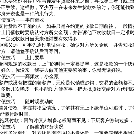
以要求你的客户在与你发生货款往来之前，寻找第三者（或上
公证手续。这样做，至少万一在未来发生货款纠纷时，你还能找
本身来说也是一种约束行为。
债技巧——事前催收
付货款不干脆的人，如果只是在约定的收款日期前往，一般情
前上门催收时要确认对方所欠金额，并告诉他下次收款日一定准
，一定比收款日当天来催讨要有效得多。
离又远，可事先通过电话催收，确认对方所欠金额，并告知收
对方，请他签字确认后再寄回。
债技巧——上门要早
同规定的收款日，上门的时间一定要提早，这是收款的一个诀
了好久，你没来，我要去做其他更要紧的事，你就无话好说。
债技巧——高频次，小金额
户或没有把握的老客户，无论是代销或赊销，交易的金额都不
，多磨几次嘴皮，也不能图方便省事，把大批货物交给对方代销
常重要。
债技巧——随时观察动向
务债权，掌握其物品情况，了解其有无上下级单位可追讨，了
**惯付款时间。
延付款；因为讨债人增多老板避而不见；下层客户赊销过多，
债技巧——了解他的财务状况
过多次催讨，对方还是拖拖拉拉不肯还款，一定要表现出相当