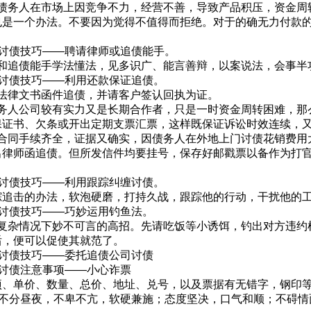
务人在市场上因竞争不力，经营不善，导致产品积压，资金周
也是一个办法。不要因为觉得不值得而拒绝。对于的确无力付款
讨债技巧——聘请律师或追债能手。
追债能手学法懂法，见多识广、能言善辩，以案说法，会事半
讨债技巧——利用还款保证追债。
律文书函件追债，并请客户签认回执为证。
人公司较有实力又是长期合作者，只是一时资金周转困难，那
保证书、欠条或开出定期支票汇票，这样既保证诉讼时效连续，
同手续齐全，证据又确实，因债务人在外地上门讨债花销费用
出律师函追债。但所发信件均要挂号，保存好邮戳票以备作为打
讨债技巧——利用跟踪纠缠讨债。
踪追击的办法，软泡硬磨，打持久战，跟踪他的行动，干扰他的
讨债技巧——巧妙运用钓鱼法。
杂情况下妙不可言的高招。先请吃饭等小诱饵，钓出对方违约
后，便可以促使其就范了。
讨债技巧——委托追债公司讨债
讨债注意事项——小心诈票
项、单价、数量、总价、地址、兑号，以及票据有无错字，钢印
不分昼夜，不卑不亢，软硬兼施；态度坚决，口气和顺；不碍情