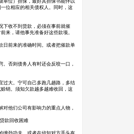
级单位）担保，最好其担保书能伴以
到一位相应的相关债权人。同时，这
况下收不到货款，必须在事前就催
时前来，请他事先准备好这些款项。
款日前来的准确时间。或者把催款单
窍。否则债务人有时还会反咬一口，
宜过大。宁可自己多跑几趟路，多结
或赊销。须知欠款越多越难收回，这
解对他们公司有影响力的重点人物，
贷款回收困难
的缠劲功夫，或者在侦知对方手头有