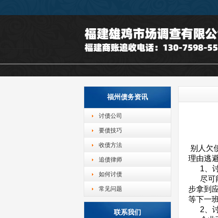
福州债务资讯
讨债公司
要债技巧
收债方法
别人欠
理由逃
追债律师
1、讨
如何讨债
尽可能
步拿到
常见问题
等下一
2、讨
联系我们