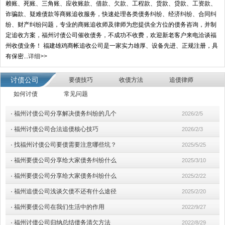
赖账、死账、三角账、应收账款、借款、欠款、工程款、货款、贷款、工资款、
诈骗款、疑难债款等商账追收服务，快速处理各类债务纠纷、经济纠纷、合同纠
纷、财产纠纷问题，专业的商账追收师及律师为您提供全方位的债务咨询，并制
定追收方案，福州讨债公司催收债务，不成功不收费，欢迎新老客户来电洽谈福
州收债业务！ 福建雄鸡商帐追收公司是一家实力雄厚、设备先进、正规注册，具
有保密...
详细>>
讨债公司
要债技巧
收债方法
追债律师
如何讨债
常见问题
·
福州讨债公司分享解决债务纠纷的几个
2026/2/5
·
福州讨债公司合法追债核心技巧
2026/2/3
·
找福州讨债公司要债需要注意哪些坑？
2025/5/25
·
福州要债公司分享给大家债务纠纷什么
2025/3/10
·
福州要债公司分享给大家债务纠纷什么
2025/2/22
·
福州追债公司浅谈欠债不还有什么途径
2025/2/20
·
福州要债公司在我们生活中的作用
2022/9/27
·
福州讨债公司归纳总结债务清欠方法
2022/8/29