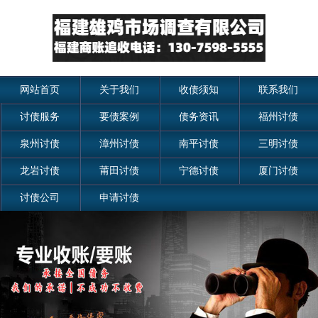
网站首页
关于我们
收债须知
联系我们
讨债服务
要债案例
债务资讯
福州讨债
泉州讨债
漳州讨债
南平讨债
三明讨债
龙岩讨债
莆田讨债
宁德讨债
厦门讨债
讨债公司
申请讨债